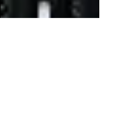
Échange d'appareils photo Pasco
5405 Main St, New Port Richey, FL 34652, USA
(727) 844-0904
Pasco Camera Exchange est votre guichet unique pour tous
vos besoins photographiques. Que vous soyez à la
recherche d'un nouvel appareil photo ou d'un appareil
d'occasion fiable, ils vous proposent un large choix. Ils
proposent également du matériel photo et des services de
réparation pour garantir un équipement toujours en parfait
état. De plus, Pasco Camera Exchange est spécialisé dans la
restauration, la réimpression et l'agrandissement de photos.
Si vous possédez des photos anciennes ou endommagées
que vous souhaitez redonner vie, leur équipe d'experts peut
vous aider à leur redonner toute leur splendeur. Besoin de
réimpressions ou d'agrandissements de vos photos