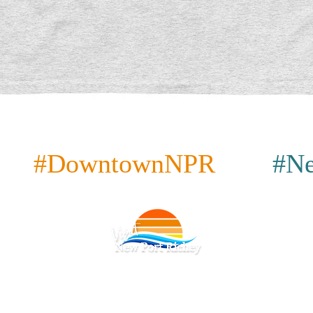
Aperçu rapide
#DowntownNPR
#Ne
cy
|
Conditions générales
|
Accessibilité
|