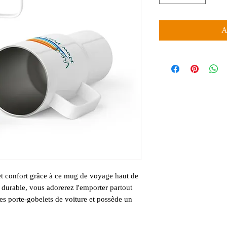
A
et confort grâce à ce mug de voyage haut de 
durable, vous adorerez l'emporter partout 
des porte-gobelets de voiture et possède un 
ue vous alliez au travail ou que vous partiez 
ervera votre boisson en toute sécurité et à 