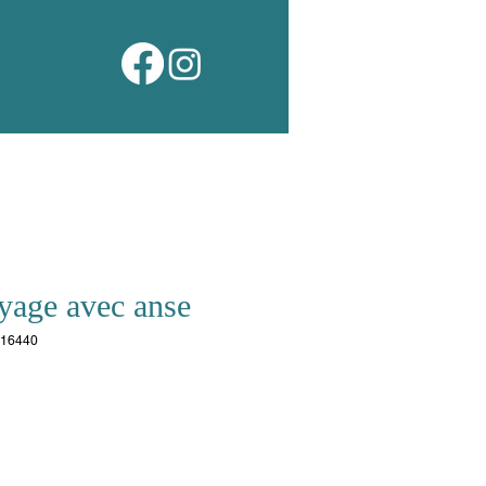
yage avec anse
_16440
ix