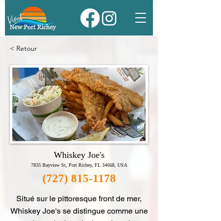
< Retour
Whiskey Joe's
7835 Bayview St, Port Richey, FL 34668, USA
(727) 815-1178
Situé sur le pittoresque front de mer,
Whiskey Joe's se distingue comme une