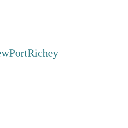
wPortRichey
FAQ
|
Contact
s to Stay
|
Magasin