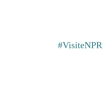
#VisiteNPR
Privacy Poli
Événements
|
Achats