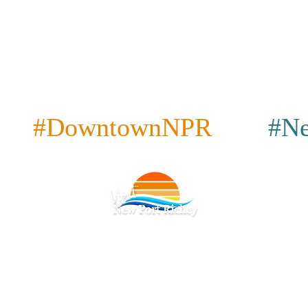
#DowntownNPR
#Ne
cy
|
Conditions générales
|
Accessibilité
|
|
Restaurants
|
Attractions
|
Bars et pubs
|
Café
|
Place