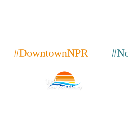
#DowntownNPR
#Ne
cy
|
Conditions générales
|
Accessibilité
|
|
Restaurants
|
Attractions
|
Bars et pubs
|
Café
|
Place