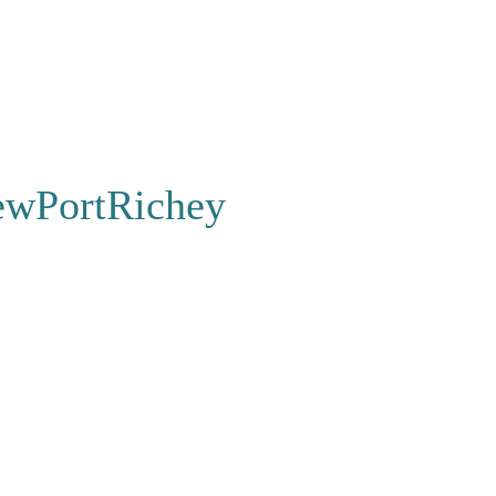
wPortRichey
FAQ
|
Contact
s to Stay
|
Magasin