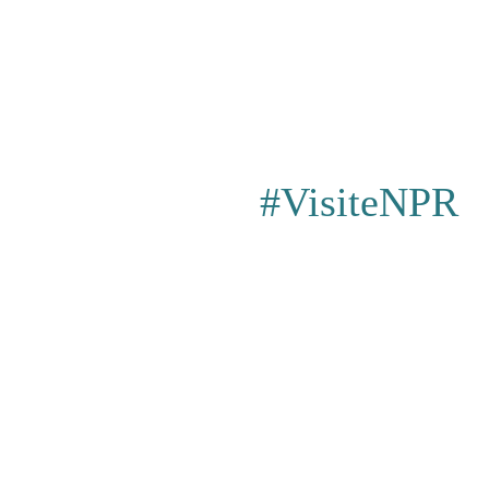
#VisiteNPR
Privacy Poli
Événements
|
Achats