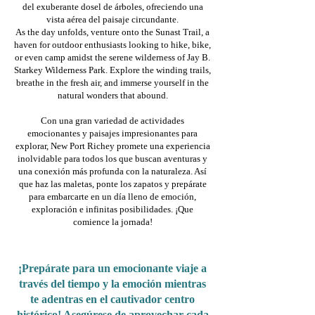
del exuberante dosel de árboles, ofreciendo una
vista aérea del paisaje circundante.
As the day unfolds, venture onto the Sunast Trail, a
haven for outdoor enthusiasts looking to hike, bike,
or even camp amidst the serene wilderness of Jay B.
Starkey Wilderness Park. Explore the winding trails,
breathe in the fresh air, and immerse yourself in the
natural wonders that abound.
Con una gran variedad de actividades
emocionantes y paisajes impresionantes para
explorar, New Port Richey promete una experiencia
inolvidable para todos los que buscan aventuras y
una conexión más profunda con la naturaleza. Así
que haz las maletas, ponte los zapatos y prepárate
para embarcarte en un día lleno de emoción,
exploración e infinitas posibilidades. ¡Que
comience la jornada!
¡Prepárate para un emocionante viaje a
través del tiempo y la emoción mientras
te adentras en el cautivador centro
histórico! Asegúrese de aprovechar cada