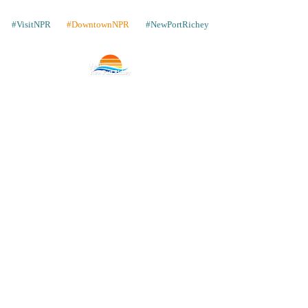
#VisitNPR
#DowntownNPR
#NewPortRichey
Contacto
Lugares para quedarse
Galería
Comparte tus fotos
GANA un viaje
Nuestros vecinos
Artículos
Publicite con nosotros
Almacenar
FAQ