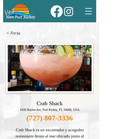
< Atrás
Crab Shack
5430 Baylea Ave, Port Richey, FL 34668, USA
(727) 807-3336
Crab Shack es un encantador y acogedor
restaurante frente al mar ubicado junto al