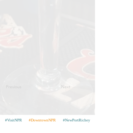
Previous
Next
#VisitNPR
#DowntownNPR
#NewPortRichey